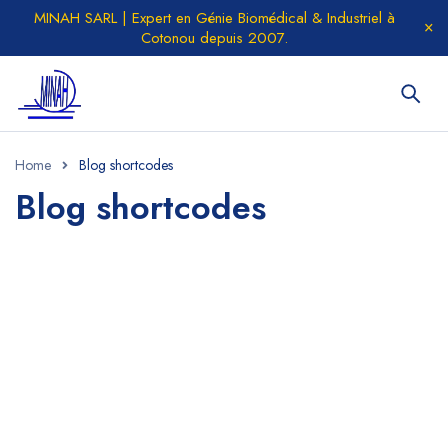
MINAH SARL | Expert en Génie Biomédical & Industriel à
Cotonou depuis 2007.
Home
Blog shortcodes
Blog shortcodes