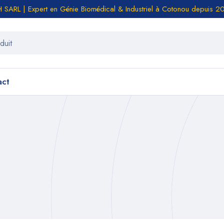
SARL | Expert en Génie Biomédical & Industriel à Cotonou depuis 2
act