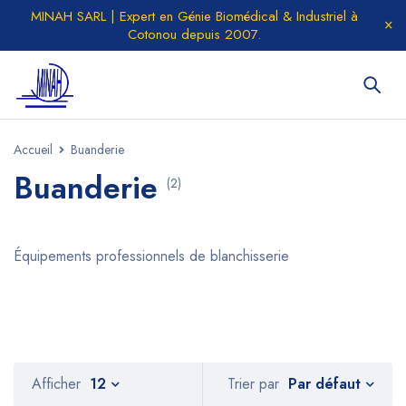
MINAH SARL | Expert en Génie Biomédical & Industriel à
Cotonou depuis 2007.
Accueil
Buanderie
Buanderie
(2)
Équipements professionnels de blanchisserie
Par défaut
Afficher
12
Trier par